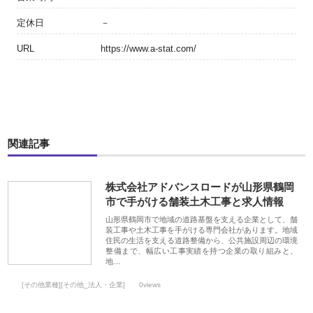
定休日
－
URL
https://www.a-stat.com/
関連記事
株式会社アドバンスロードが山形県鶴岡
市で手がける舗装土木工事と求人情報
山形県鶴岡市で地域の道路基盤を支える企業として、舗
装工事や土木工事を手がける専門会社があります。地域
住民の生活を支える道路整備から、公共施設周辺の環境
整備まで、幅広い工事実績を持つ企業の取り組みと、
地…
[その他業種][その他_法人・企業]
0views