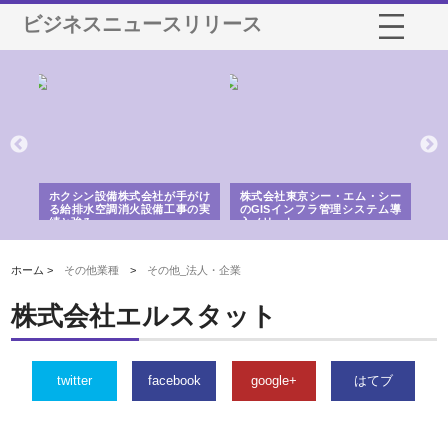
ビジネスニュースリリース
る舗
ホクシン設備株式会社が手がけ
株式会社東京シー・エム・シー
株
る給排水空調消火設備工事の実
のGISインフラ管理システム導
か
績と強み
入メリット
由
ホーム >
その他業種
>
その他_法人・企業
株式会社エルスタット
twitter
facebook
google+
はてブ