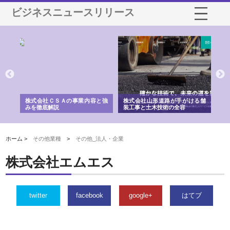
ビジネスニュースリリース
業サ
株式会社ＣＳＡの事業内容と強
株式会社山形道路が手がける舗
ホ
報内
みを徹底解説
装工事と土木技術の全容
る
績
ホーム >
その他業種
>
その他_法人・企業
株式会社エムエス
twitter
facebook
google+
はてブ