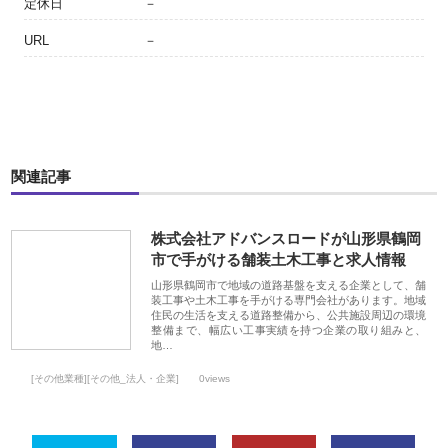
定休日
－
URL
－
関連記事
株式会社アドバンスロードが山形県鶴岡
市で手がける舗装土木工事と求人情報
山形県鶴岡市で地域の道路基盤を支える企業として、舗
装工事や土木工事を手がける専門会社があります。地域
住民の生活を支える道路整備から、公共施設周辺の環境
整備まで、幅広い工事実績を持つ企業の取り組みと、
地…
[その他業種][その他_法人・企業]
0views