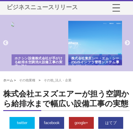
ビジネスニュースリリース
る舗
ホクシン設備株式会社が手がけ
株式会社東京シー・エム・シー
株
る給排水空調消火設備工事の実
のGISインフラ管理システム導
か
績と強み
入メリット
由
ホーム >
その他業種
>
その他_法人・企業
株式会社エヌズエアーが担う空調か
ら給排水まで幅広い設備工事の実態
twitter
facebook
google+
はてブ