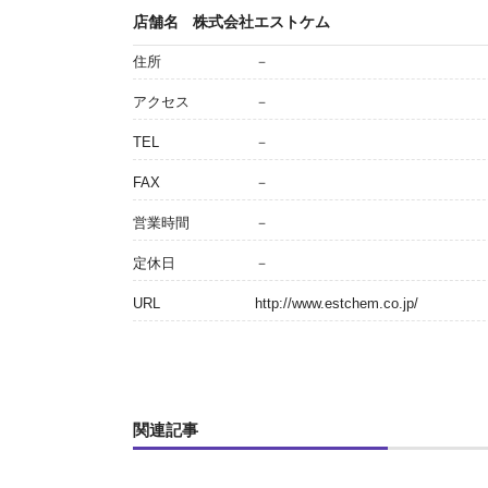
店舗名
株式会社エストケム
住所
－
アクセス
－
TEL
－
FAX
－
営業時間
－
定休日
－
URL
http://www.estchem.co.jp/
関連記事