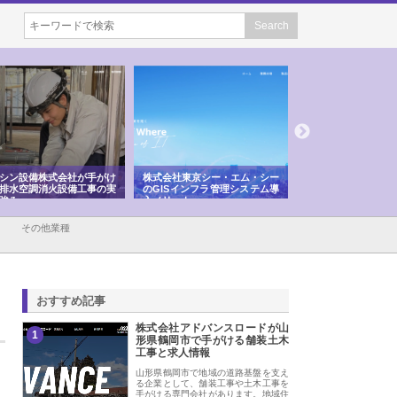
シン設備株式会社が手がけ
株式会社東京シー・エム・シー
株式会社アクアスペ
排水空調消火設備工事の実
のGISインフラ管理システム導
から陸上まで一貫施
強み
入メリット
由
その他業種
おすすめ記事
株式会社アドバンスロードが山
1
形県鶴岡市で手がける舗装土木
工事と求人情報
山形県鶴岡市で地域の道路基盤を支え
る企業として、舗装工事や土木工事を
手がける専門会社があります。地域住