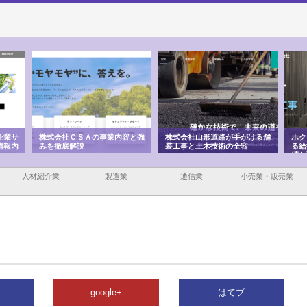
企業サ
株式会社ＣＳＡの事業内容と強
株式会社山形道路が手がける舗
ホク
情報内
みを徹底解説
装工事と土木技術の全容
る給
績と
人材紹介業
製造業
通信業
小売業・販売業
google+
はてブ