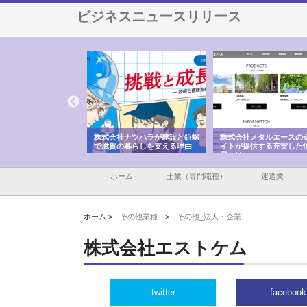
ビジネスニュースリリース
会社が知多半島と三河
株式会社ナツハラが建設と鋲螺
株式会社メタルエースの
で叶える理想の外構空
で滋賀の暮らしを支える理由
イトが提供する充実した
容とは
ホーム
士業（専門職種）
運送業
ホーム >
その他業種
>
その他_法人・企業
株式会社エストケム
twitter
facebook