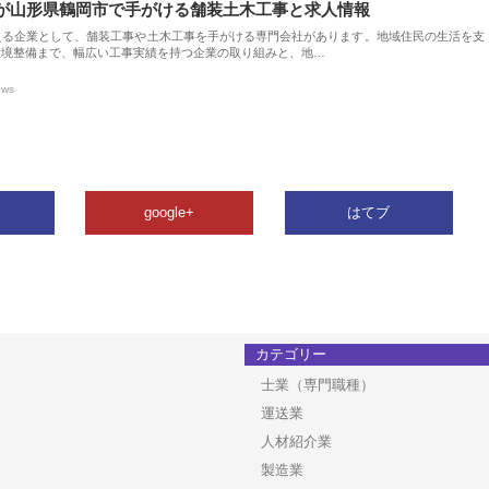
が山形県鶴岡市で手がける舗装土木工事と求人情報
える企業として、舗装工事や土木工事を手がける専門会社があります。地域住民の生活を支
環境整備まで、幅広い工事実績を持つ企業の取り組みと、地…
ews
google+
はてブ
カテゴリー
士業（専門職種）
運送業
人材紹介業
製造業