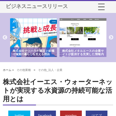
ビジネスニュースリリース
三河
株式会社ナツハラが建設と鋲螺
株式会社メタルエースの企業サ
株
構空
で滋賀の暮らしを支える理由
イトが提供する充実した情報内
み
容とは
ホーム >
その他業種
>
その他_法人・企業
株式会社イーエス・ウォーターネッ
トが実現する水資源の持続可能な活
用とは
twitter
facebook
google+
はてブ