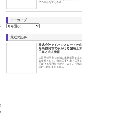
民の生活を支える道…
アーカイブ
の
。
最近の記事
株式会社アドバンスロードが山
形県鶴岡市で手がける舗装土木
工事と求人情報
山形県鶴岡市で地域の道路基盤を支え
る企業として、舗装工事や土木工事を
手がける専門会社があります。地域住
民の生活を支える道…
ま
ワ