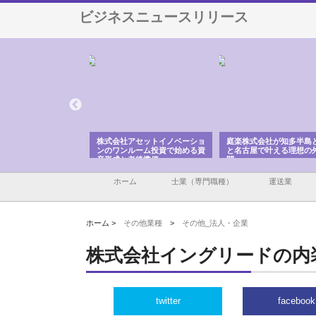
ビジネスニュースリリース
ＯＮＯｃｏｍｐａｎｙ
株式会社アセットイノベーショ
庭楽株式会社が知多半島
ら広域配送を実現でき
ンのワンルーム投資で始める資
と名古屋で叶える理想の
産形成と老後準備
間
ホーム
士業（専門職種）
運送業
ホーム >
その他業種
>
その他_法人・企業
株式会社イングリードの内
twitter
facebook