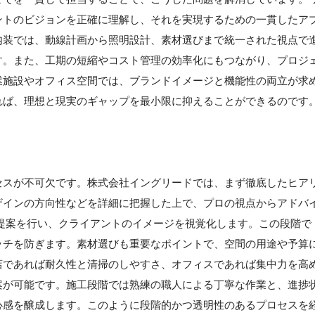
ントのビジョンを正確に理解し、それを実現するための一貫したア
内装では、動線計画から照明設計、素材選びまで統一された視点で
す。また、工期の短縮やコスト管理の効率化にもつながり、プロジ
業施設やオフィス空間では、ブランドイメージと機能性の両立が求
れば、理想と現実のギャップを最小限に抑えることができるのです
セスが不可欠です。株式会社イングリードでは、まず徹底したヒア
ザインの方向性などを詳細に把握した上で、プロの視点からアドバ
提案を行い、クライアントのイメージを視覚化します。この段階で
ッチを防ぎます。素材選びも重要なポイントで、空間の用途や予算
店であれば耐久性と清掃のしやすさ、オフィスであれば集中力を高
案が可能です。施工段階では熟練の職人による丁寧な作業と、進捗
心感を醸成します。このように段階的かつ透明性のあるプロセスを