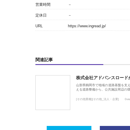
営業時間
－
定休日
－
URL
https://www.ingread.jp/
関連記事
株式会社アドバンスロード
山形県鶴岡市で地域の道路基盤を支
える道路整備から、公共施設周辺の
[その他業種][その他_法人・企業]
0vi