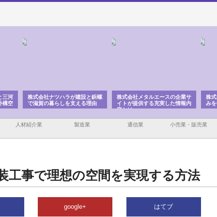
と三河
株式会社ナツハラが建設と鋲螺
株式会社メタルエースの企業サ
株式
外構空
で滋賀の暮らしを支える理由
イトが提供する充実した情報内
みを
容とは
人材紹介業
製造業
通信業
小売業・販売業
装工事で理想の空間を実現する方法
google+
はてブ