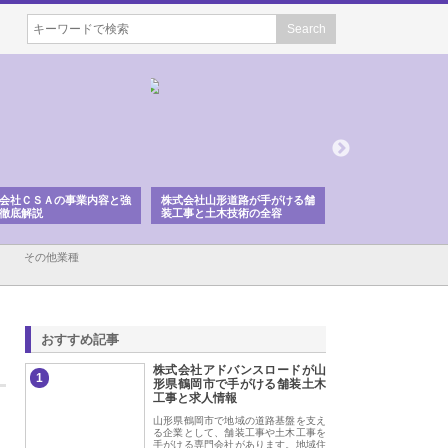
会社ＣＳＡの事業内容と強
株式会社山形道路が手がける舗
ホクシン設備株式会
徹底解説
装工事と土木技術の全容
る給排水空調消火設
績と強み
その他業種
おすすめ記事
株式会社アドバンスロードが山
1
形県鶴岡市で手がける舗装土木
工事と求人情報
山形県鶴岡市で地域の道路基盤を支え
る企業として、舗装工事や土木工事を
手がける専門会社があります。地域住