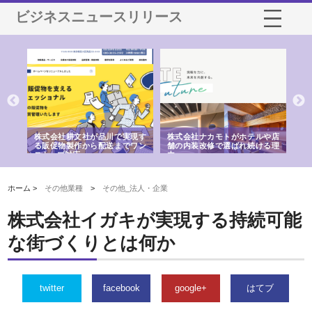
ビジネスニュースリリース
ノー
株式会社耕文社が品川で実現す
株式会社ナカモトがホテルや店
株
の専
る販促物製作から配送までワン
舗の内装改修で選ばれ続ける理
れ
ストップ対応
由
強
ホーム >
その他業種
>
その他_法人・企業
株式会社イガキが実現する持続可能
な街づくりとは何か
twitter
facebook
google+
はてブ