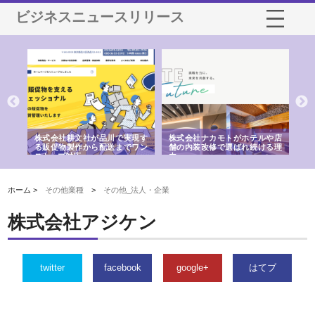
ビジネスニュースリリース
ノー
株式会社耕文社が品川で実現す
株式会社ナカモトがホテルや店
株
の専
る販促物製作から配送までワン
舗の内装改修で選ばれ続ける理
れ
ストップ対応
由
強
ホーム >
その他業種
>
その他_法人・企業
株式会社アジケン
twitter
facebook
google+
はてブ