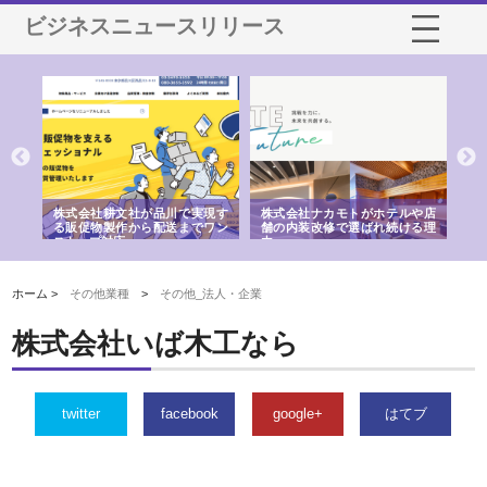
ビジネスニュースリリース
ノー
株式会社耕文社が品川で実現す
株式会社ナカモトがホテルや店
株
の専
る販促物製作から配送までワン
舗の内装改修で選ばれ続ける理
れ
ストップ対応
由
強
ホーム >
その他業種
>
その他_法人・企業
株式会社いば木工なら
twitter
facebook
google+
はてブ