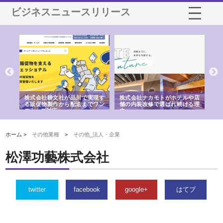
ビジネスニュースリリース
ノー
株式会社耕文社が品川で実現す
株式会社ナカモトがホテルや店
株
の専
る販促物製作から配送までワン
舗の内装改修で選ばれ続ける理
れ
ストップ対応
由
強
ホーム >
その他業種
>
その他_法人・企業
松澤功藝株式会社
twitter
facebook
google+
はてブ