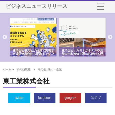
ビジネスニュースリリース
ノー
株式会社耕文社が品川で実現す
株式会社ナカモトがホテルや店
株
の専
る販促物製作から配送までワン
舗の内装改修で選ばれ続ける理
れ
ストップ対応
由
強
ホーム >
その他業種
>
その他_法人・企業
東工業株式会社
twitter
facebook
google+
はてブ