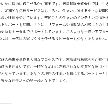
をいかに快適に過ごせるかが重要です。末廣建設株式会社では、引
す。定期的な点検サービスはもちろん、住まいに関する小さな疑問
ら高い評価を受けています。季節ごとの住まいのメンテナンス情報
れるサポートを展開。さらに、リフォームや増改築の相談にも応じ
の更新をトータルでサポートしています。このような手厚いアフタ
二代目、三代目の家づくりを任せるリピーターも少なくありません
家族の未来を形作る大切なプロセスです。末廣建設株式会社が提供
価値ある住まいです。一時的な流行に左右されない本質的な家づく
鍵となっています。あなたの理想の住まいを形にするパートナーと
、豊かな住生活への第一歩となるでしょう。