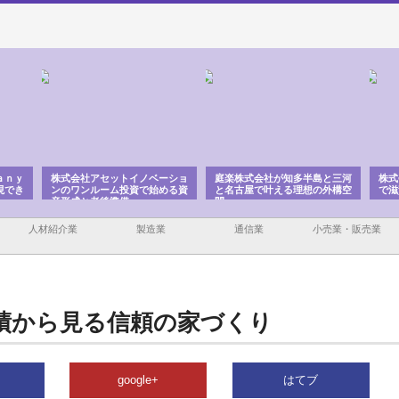
ａｎｙ
株式会社アセットイノベーショ
庭楽株式会社が知多半島と三河
株式
現でき
ンのワンルーム投資で始める資
と名古屋で叶える理想の外構空
で滋
産形成と老後準備
間
人材紹介業
製造業
通信業
小売業・販売業
績から見る信頼の家づくり
google+
はてブ