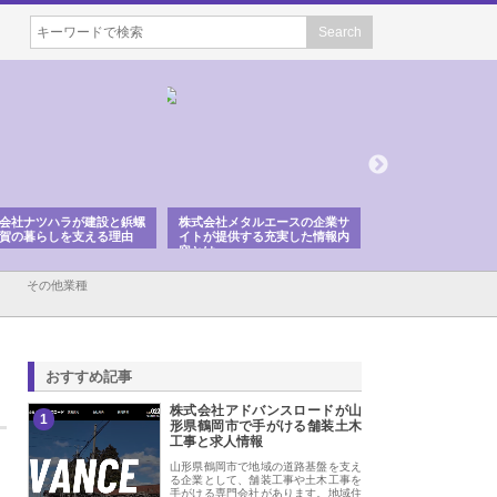
会社ナツハラが建設と鋲螺
株式会社メタルエースの企業サ
株式会社ＣＳＡの事
賀の暮らしを支える理由
イトが提供する充実した情報内
みを徹底解説
容とは
その他業種
おすすめ記事
株式会社アドバンスロードが山
1
形県鶴岡市で手がける舗装土木
工事と求人情報
山形県鶴岡市で地域の道路基盤を支え
る企業として、舗装工事や土木工事を
手がける専門会社があります。地域住