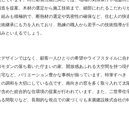
構造を提案。木材の選定から施工技術まで、細部にわたるこだわり
り組みも積極的で、断熱材の選定や気密性の確保など、住む人の快
技術継承にも力を入れており、熟練の職人から若手への技術指導が
強みといえるでしょう。
なデザインではなく、顧客一人ひとりの希望やライフスタイルに合
和モダンの落ち着いた佇まいの家、開放感あふれる大空間を持つ現
住宅など、バリエーション豊かな事例が揃っています。特筆すべき
との調和を大切にしている点です。南向きの窓を多く取り入れて太
で含めた総合的な住環境の提案が行われています。また、二世帯住
ある間取りなど、長期的な視点での家づくりも末廣建設株式会社の