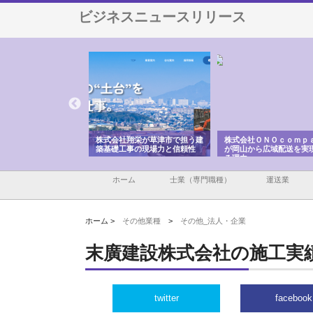
ビジネスニュースリリース
ハクシンが大阪で選ば
株式会社翔栄が草津市で担う建
株式会社ＯＮＯｃｏｍｐ
工事の実績と強み
築基礎工事の現場力と信頼性
が岡山から広域配送を実
る理由
ホーム
士業（専門職種）
運送業
ホーム >
その他業種
>
その他_法人・企業
末廣建設株式会社の施工実
twitter
facebook