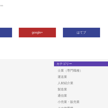
ews
google+
はてブ
カテゴリー
士業（専門職種）
運送業
人材紹介業
製造業
通信業
小売業・販売業