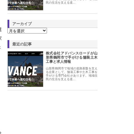
民の生活を支える道…
アーカイブ
選
家
最近の記事
ょ
株式会社アドバンスロードが山
形県鶴岡市で手がける舗装土木
工事と求人情報
山形県鶴岡市で地域の道路基盤を支え
る企業として、舗装工事や土木工事を
手がける専門会社があります。地域住
民の生活を支える道…
性