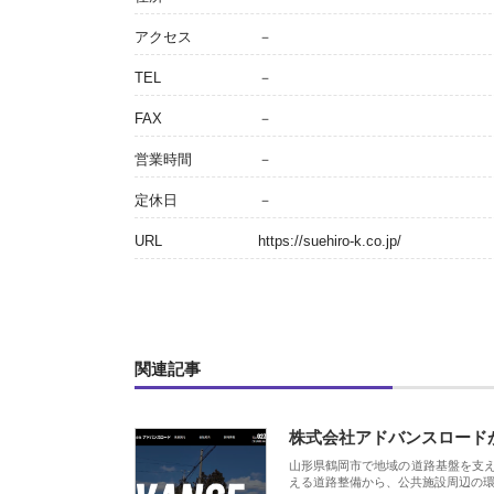
アクセス
－
TEL
－
FAX
－
営業時間
－
定休日
－
URL
https://suehiro-k.co.jp/
関連記事
株式会社アドバンスロード
山形県鶴岡市で地域の道路基盤を支
える道路整備から、公共施設周辺の