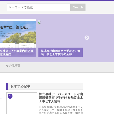
式会社山形道路が手がける舗
ホクシン設備株式会社が手がけ
株式会社東京シー
工事と土木技術の全容
る給排水空調消火設備工事の実
のGISインフラ管
績と強み
入メリット
その他業種
おすすめ記事
株式会社アドバンスロードが山
1
形県鶴岡市で手がける舗装土木
工事と求人情報
山形県鶴岡市で地域の道路基盤を支え
る企業として、舗装工事や土木工事を
手がける専門会社があります。地域住