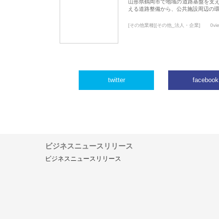
山形県鶴岡市で地域の道路基盤を支
える道路整備から、公共施設周辺の
[その他業種][その他_法人・企業]
0vi
twitter
facebook
ビジネスニュースリリース
ビジネスニュースリリース