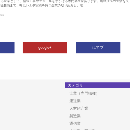
える企業として、舗装工事や土木工事を手がける専門会社があります。地域住民の生活を支
環境整備まで、幅広い工事実績を持つ企業の取り組みと、地…
ews
google+
はてブ
カテゴリー
士業（専門職種）
運送業
人材紹介業
製造業
通信業