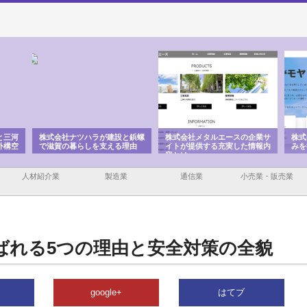
設と鋲螺
株式会社メタルエースの企業サ
株式会社ＣＳＡの事業内容と強
株
る理由
イトが提供する充実した情報内
みを徹底解説
装
容とは
人材紹介業
製造業
通信業
小売業・販売業
ばれる5つの理由と安全対策の全貌
google+
はてブ