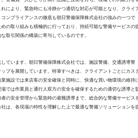
これにより、緊急時にも冷静かつ適切な対応が可能となり、クライ
、コンプライアンスの徹底も朝日警備保障株式会社の強みの一つで
ための取り組みも積極的に行っており、持続可能な警備サービスの
的な取引関係の構築に寄与しているのです。
化しています。朝日警備保障株式会社では、施設警備、交通誘導警
ナップを展開しています。特筆すべきは、クライアントごとにカス
商業施設では来店客の安全確保と同時に、快適な買い物環境の維持
現場では作業員と通行人双方の安全を確保するための適切な誘導と
加者の安全管理から緊急時の避難誘導まで、総合的な警備サービス
会社は、各現場の特性を理解した上で最適な警備ソリューションを
】