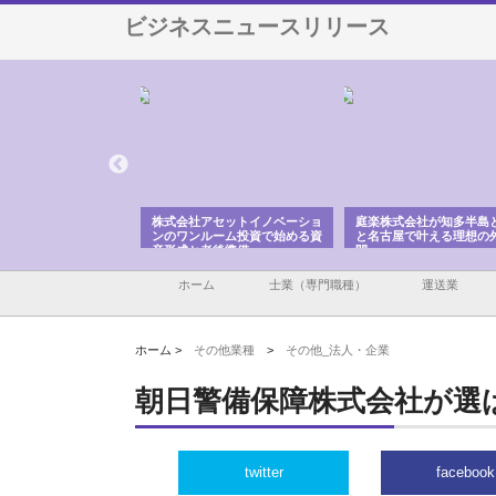
ビジネスニュースリリース
社アセットイノベーショ
庭楽株式会社が知多半島と三河
株式会社ナツハラが建
ンルーム投資で始める資
と名古屋で叶える理想の外構空
で滋賀の暮らしを支え
と老後準備
間
ホーム
士業（専門職種）
運送業
ホーム >
その他業種
>
その他_法人・企業
朝日警備保障株式会社が選
twitter
facebook