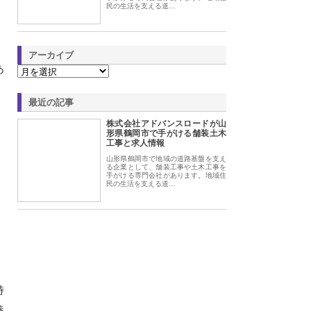
民の生活を支える道…
アーカイブ
あ
最近の記事
。
株式会社アドバンスロードが山
形県鶴岡市で手がける舗装土木
工事と求人情報
山形県鶴岡市で地域の道路基盤を支え
る企業として、舗装工事や土木工事を
手がける専門会社があります。地域住
民の生活を支える道…
特
養