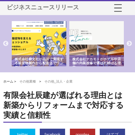
ビジネスニュースリリース
ノー
株式会社耕文社が品川で実現す
株式会社ナカモトがホテルや店
株
の専
る販促物製作から配送までワン
舗の内装改修で選ばれ続ける理
れ
ストップ対応
由
強
ホーム >
その他業種
>
その他_法人・企業
有限会社辰建が選ばれる理由とは
新築からリフォームまで対応する
実績と信頼性
twitter
facebook
google+
はてブ