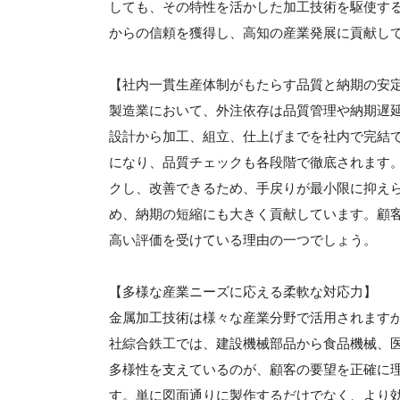
しても、その特性を活かした加工技術を駆使す
からの信頼を獲得し、高知の産業発展に貢献し
【社内一貫生産体制がもたらす品質と納期の安
製造業において、外注依存は品質管理や納期遅
設計から加工、組立、仕上げまでを社内で完結
になり、品質チェックも各段階で徹底されます
クし、改善できるため、手戻りが最小限に抑え
め、納期の短縮にも大きく貢献しています。顧
高い評価を受けている理由の一つでしょう。
【多様な産業ニーズに応える柔軟な対応力】
金属加工技術は様々な産業分野で活用されます
社綜合鉄工では、建設機械部品から食品機械、
多様性を支えているのが、顧客の要望を正確に
す。単に図面通りに製作するだけでなく、より