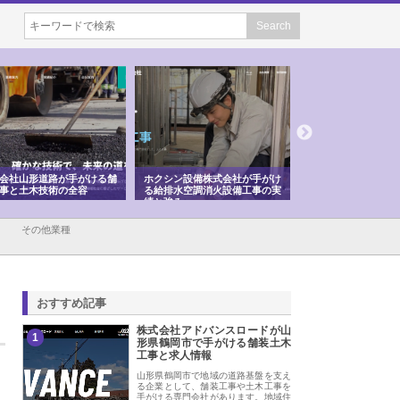
シン設備株式会社が手がけ
株式会社東京シー・エム・シー
株式会社アクアスペ
排水空調消火設備工事の実
のGISインフラ管理システム導
から陸上まで一貫施
強み
入メリット
由
その他業種
おすすめ記事
株式会社アドバンスロードが山
1
形県鶴岡市で手がける舗装土木
工事と求人情報
山形県鶴岡市で地域の道路基盤を支え
る企業として、舗装工事や土木工事を
手がける専門会社があります。地域住