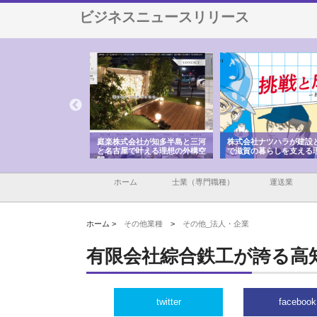
ビジネスニュースリリース
会社が知多半島と三河
株式会社ナツハラが建設と鋲螺
株式会社メタルエースの
で叶える理想の外構空
で滋賀の暮らしを支える理由
イトが提供する充実した
容とは
ホーム
士業（専門職種）
運送業
ホーム >
その他業種
>
その他_法人・企業
有限会社綜合鉄工が誇る高
twitter
facebook