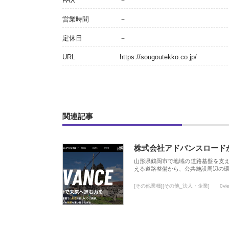
FAX
－
営業時間
－
定休日
－
URL
https://sougoutekko.co.jp/
関連記事
株式会社アドバンスロード
山形県鶴岡市で地域の道路基盤を支
える道路整備から、公共施設周辺の
[その他業種][その他_法人・企業]
0vi