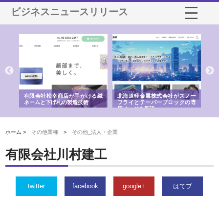
ビジネスニュースリリース
多摩
有限会社松幸商店が手がける織
北海道軽金属株式会社がスノー
株
工事
ネームと下げ札の製造技術
フライとテーパーブロックの専
る
用ページを新設
ス
ホーム >
その他業種
>
その他_法人・企業
有限会社川村建工
twitter
facebook
google+
はてブ