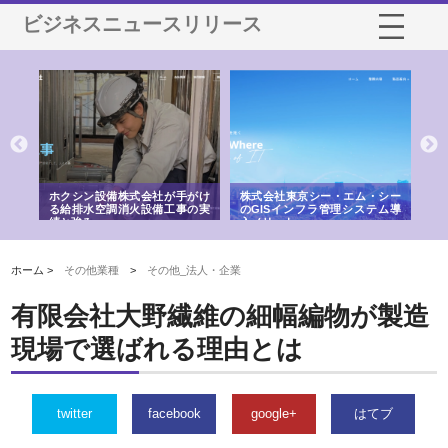
ビジネスニュースリリース
る舗
ホクシン設備株式会社が手がけ
株式会社東京シー・エム・シー
株
る給排水空調消火設備工事の実
のGISインフラ管理システム導
か
績と強み
入メリット
由
ホーム >
その他業種
>
その他_法人・企業
有限会社大野繊維の細幅編物が製造
現場で選ばれる理由とは
twitter
facebook
google+
はてブ