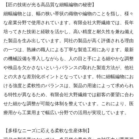
【匠の技術が光る高品質な細幅編物の秘密】
細幅編物とは、幅の狭い帯状の織物や編物のことを指し、様々
な産業分野で使用されています。有限会社大野繊維では、長年
培ってきた技術と経験を活かし、高い精度と耐久性を兼ね備え
た製品を生み出しています。同社の製品が高く評価される理由
の一つは、熟練の職人による丁寧な製造工程にあります。最新
の機械設備を導入しながらも、人の目と手による細やかな調整
や検品を欠かさないというバランスの取れた製造方法が、他社
との大きな差別化ポイントとなっています。特に細幅編物にお
ける強度と柔軟性のバランスは、製品の用途によって求められ
る特性が異なるため、有限会社大野繊維では顧客の要望に合わ
せた細かな調整が可能な体制を整えています。これにより、医
療用から工業用まで幅広い分野での活用が実現しています。
【多様なニーズに応える柔軟な生産体制】