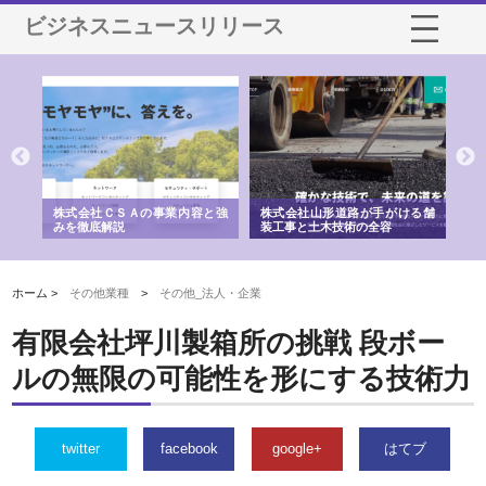
ビジネスニュースリリース
業サ
株式会社ＣＳＡの事業内容と強
株式会社山形道路が手がける舗
ホ
報内
みを徹底解説
装工事と土木技術の全容
る
績
ホーム >
その他業種
>
その他_法人・企業
有限会社坪川製箱所の挑戦 段ボー
ルの無限の可能性を形にする技術力
twitter
facebook
google+
はてブ