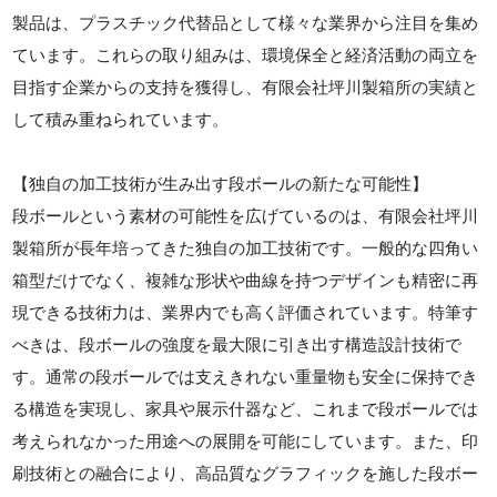
製品は、プラスチック代替品として様々な業界から注目を集め
ています。これらの取り組みは、環境保全と経済活動の両立を
目指す企業からの支持を獲得し、有限会社坪川製箱所の実績と
して積み重ねられています。
【独自の加工技術が生み出す段ボールの新たな可能性】
段ボールという素材の可能性を広げているのは、有限会社坪川
製箱所が長年培ってきた独自の加工技術です。一般的な四角い
箱型だけでなく、複雑な形状や曲線を持つデザインも精密に再
現できる技術力は、業界内でも高く評価されています。特筆す
べきは、段ボールの強度を最大限に引き出す構造設計技術で
す。通常の段ボールでは支えきれない重量物も安全に保持でき
る構造を実現し、家具や展示什器など、これまで段ボールでは
考えられなかった用途への展開を可能にしています。また、印
刷技術との融合により、高品質なグラフィックを施した段ボー