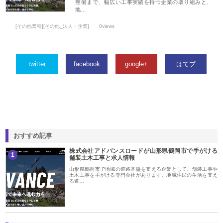
整備まで、幅広い工事実績を持つ企業の取り組みと、
地…
[その他業種][その他_法人・企業]
0views
twitter
facebook
google+
はてブ
おすすめ記事
株式会社アドバンスロードが山形県鶴岡市で手がける
1
舗装土木工事と求人情報
山形県鶴岡市で地域の道路基盤を支える企業として、舗装工事や
土木工事を手がける専門会社があります。地域住民の生活を支え
る道…