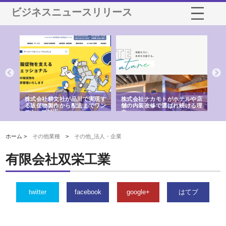
ビジネスニュースリリース
ノー
株式会社耕文社が品川で実現す
株式会社ナカモトがホテルや店
株
の専
る販促物製作から配送までワン
舗の内装改修で選ばれ続ける理
れ
ストップ対応
由
強
ホーム >
その他業種
>
その他_法人・企業
有限会社双栄工業
twitter
facebook
google+
はてブ