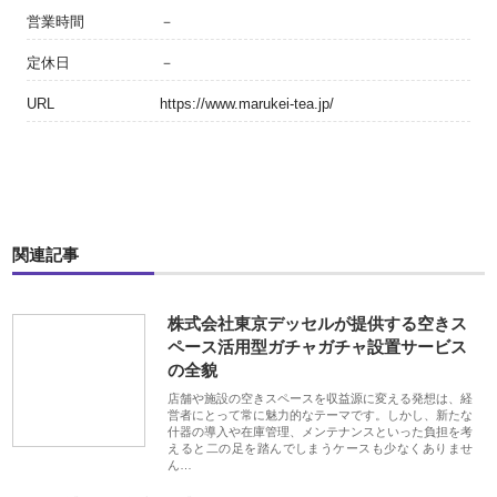
営業時間
－
定休日
－
URL
https://www.marukei-tea.jp/
関連記事
株式会社東京デッセルが提供する空きス
ペース活用型ガチャガチャ設置サービス
の全貌
店舗や施設の空きスペースを収益源に変える発想は、経
営者にとって常に魅力的なテーマです。しかし、新たな
什器の導入や在庫管理、メンテナンスといった負担を考
えると二の足を踏んでしまうケースも少なくありませ
ん…