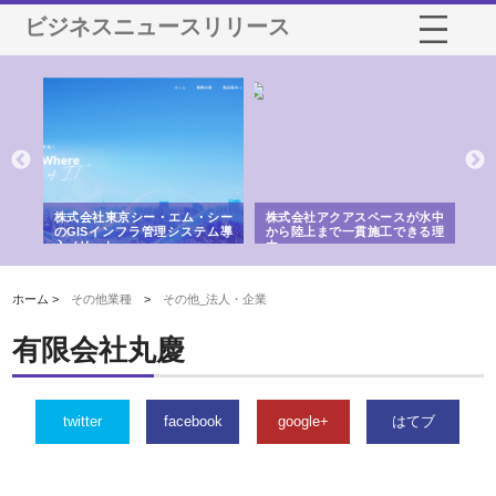
ビジネスニュースリリース
がけ
株式会社東京シー・エム・シー
株式会社アクアスペースが水中
株
の実
のGISインフラ管理システム導
から陸上まで一貫施工できる理
れ
入メリット
由
強
ホーム >
その他業種
>
その他_法人・企業
有限会社丸慶
twitter
facebook
google+
はてブ