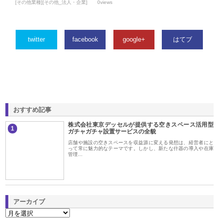
[その他業種][その他_法人・企業]
0views
twitter
facebook
google+
はてブ
おすすめ記事
株式会社東京デッセルが提供する空きスペース活用型
1
ガチャガチャ設置サービスの全貌
店舗や施設の空きスペースを収益源に変える発想は、経営者にと
って常に魅力的なテーマです。しかし、新たな什器の導入や在庫
管理…
アーカイブ