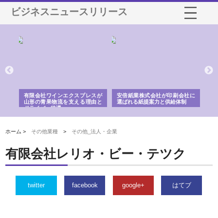
ビジネスニュースリリース
国産
有限会社ワインエクスプレスが
安倍紙業株式会社が印刷会社に
株
力
山形の青果物流を支える理由と
選ばれる紙提案力と供給体制
れ
ドライバー待遇
ホーム >
その他業種
>
その他_法人・企業
有限会社レリオ・ビー・テツク
twitter
facebook
google+
はてブ