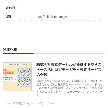
定休日
－
URL
https://relio-b-tec.co.jp/
関連記事
株式会社東京デッセルが提供する空きス
ペース活用型ガチャガチャ設置サービス
の全貌
店舗や施設の空きスペースを収益源に変える発想は、経
営者にとって常に魅力的なテーマです。しかし、新たな
什器の導入や在庫管理、メンテナンスといった負担を考
えると二の足を踏んでしまうケースも少なくありませ
ん…
[その他業種][その他_法人・企業]
0views