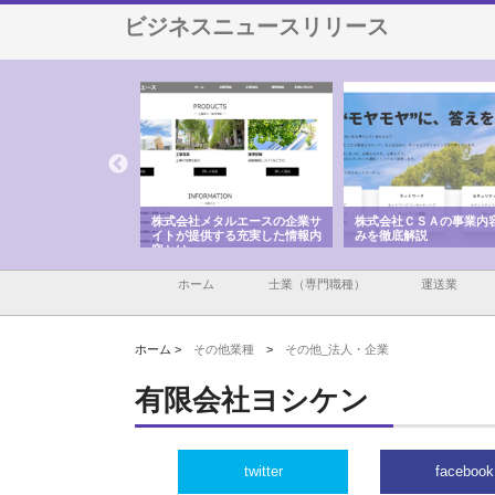
ビジネスニュースリリース
ナツハラが建設と鋲螺
株式会社メタルエースの企業サ
株式会社ＣＳＡの事業内
暮らしを支える理由
イトが提供する充実した情報内
みを徹底解説
容とは
ホーム
士業（専門職種）
運送業
ホーム >
その他業種
>
その他_法人・企業
有限会社ヨシケン
twitter
facebook