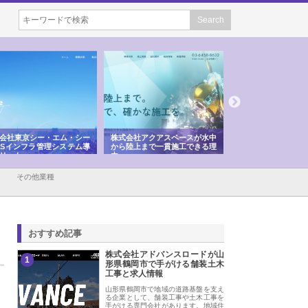
会社東京シー・エム・シー
株式会社アクアスペースが水中
株式会社地盤調査事
ISインフラ管理システム導
から陸上まで一貫施工できる理
れ続ける理由と建設
リット
由
強み
その他業種
おすすめ記事
株式会社アドバンスロードが山
1
形県鶴岡市で手がける舗装土木
工事と求人情報
山形県鶴岡市で地域の道路基盤を支え
る企業として、舗装工事や土木工事を
手がける専門会社があります。地域住