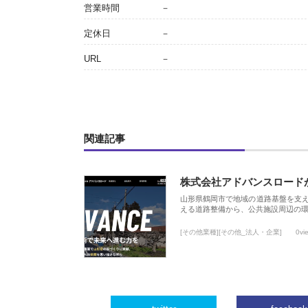
営業時間
－
定休日
－
URL
－
関連記事
株式会社アドバンスロード
山形県鶴岡市で地域の道路基盤を支
える道路整備から、公共施設周辺の
[その他業種][その他_法人・企業]
0vi