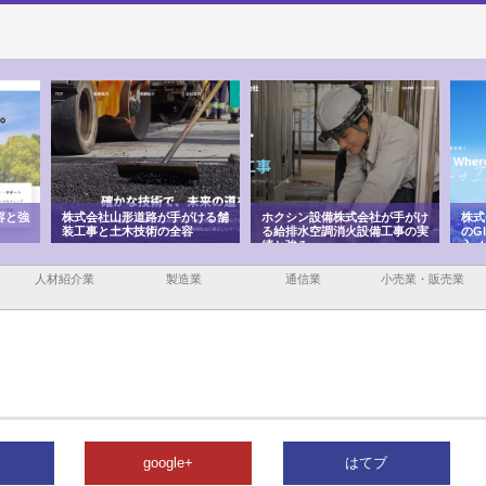
容と強
株式会社山形道路が手がける舗
ホクシン設備株式会社が手がけ
株式
装工事と土木技術の全容
る給排水空調消火設備工事の実
のG
績と強み
入メ
人材紹介業
製造業
通信業
小売業・販売業
google+
はてブ