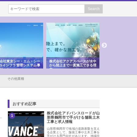
会社東京シー・エム・シー
株式会社アクアスペースが水中
株式会社地盤調査事
ISインフラ管理システム導
から陸上まで一貫施工できる理
れ続ける理由と建設
リット
由
強み
その他業種
おすすめ記事
株式会社アドバンスロードが山
1
形県鶴岡市で手がける舗装土木
工事と求人情報
山形県鶴岡市で地域の道路基盤を支え
る企業として、舗装工事や土木工事を
手がける専門会社があります。地域住