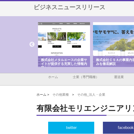
ビジネスニュースリリース
ナツハラが建設と鋲螺
株式会社メタルエースの企業サ
株式会社ＣＳＡの事業内
暮らしを支える理由
イトが提供する充実した情報内
みを徹底解説
容とは
ホーム
士業（専門職種）
運送業
ホーム >
その他業種
>
その他_法人・企業
有限会社モリエンジニアリ
twitter
facebook