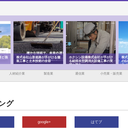
容と強
株式会社山形道路が手がける舗
ホクシン設備株式会社が手がけ
株式
装工事と土木技術の全容
る給排水空調消火設備工事の実
のG
績と強み
入メ
人材紹介業
製造業
通信業
小売業・販売業
ング
google+
はてブ