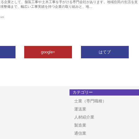
える企業として、舗装工事や土木工事を手がける専門会社があります。地域住民の生活を支
環境整備まで、幅広い工事実績を持つ企業の取り組みと、地…
ews
google+
はてブ
カテゴリー
士業（専門職種）
運送業
人材紹介業
製造業
通信業