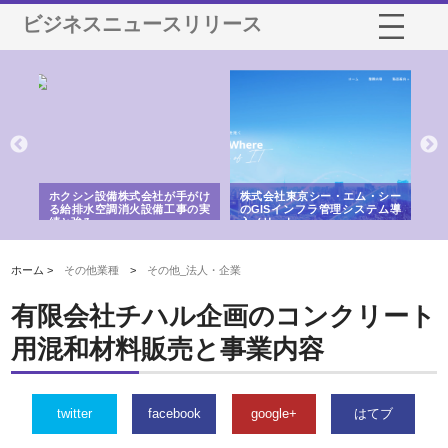
ビジネスニュースリリース
る舗
ホクシン設備株式会社が手がけ
株式会社東京シー・エム・シー
株
る給排水空調消火設備工事の実
のGISインフラ管理システム導
か
績と強み
入メリット
由
ホーム >
その他業種
>
その他_法人・企業
有限会社チハル企画のコンクリート
用混和材料販売と事業内容
twitter
facebook
google+
はてブ