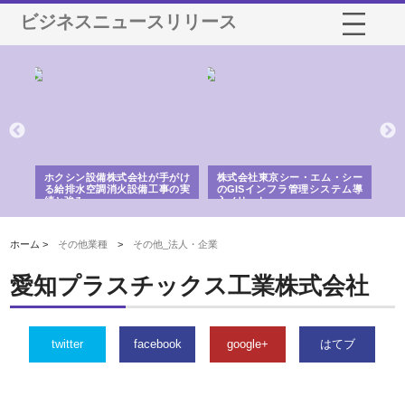
ビジネスニュースリリース
る舗
ホクシン設備株式会社が手がけ
株式会社東京シー・エム・シー
株
る給排水空調消火設備工事の実
のGISインフラ管理システム導
か
績と強み
入メリット
由
ホーム >
その他業種
>
その他_法人・企業
愛知プラスチックス工業株式会社
twitter
facebook
google+
はてブ