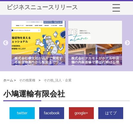
ビジネスニュースリリース
ノー
株式会社耕文社が品川で実現す
株式会社ナカモトがホテルや店
株
の専
る販促物製作から配送までワン
舗の内装改修で選ばれ続ける理
れ
ストップ対応
由
強
ホーム >
その他業種
>
その他_法人・企業
小鳩運輸有限会社
twitter
facebook
google+
はてブ