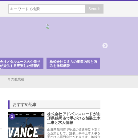
会社ＣＳＡの事業内容と強
株式会社山形道路が手がける舗
ホクシン設備株式会
徹底解説
装工事と土木技術の全容
る給排水空調消火設
績と強み
その他業種
おすすめ記事
株式会社アドバンスロードが山
1
形県鶴岡市で手がける舗装土木
工事と求人情報
山形県鶴岡市で地域の道路基盤を支え
る企業として、舗装工事や土木工事を
手がける専門会社があります。地域住