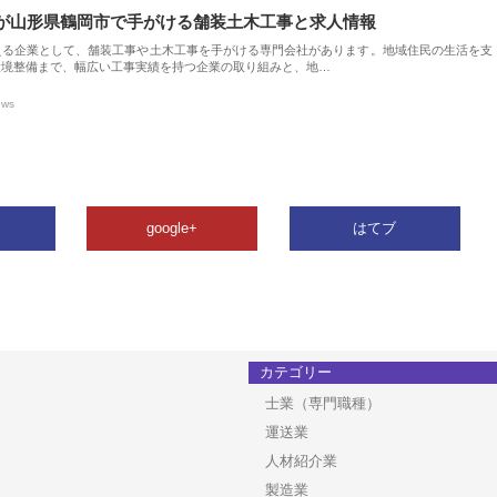
が山形県鶴岡市で手がける舗装土木工事と求人情報
える企業として、舗装工事や土木工事を手がける専門会社があります。地域住民の生活を支
環境整備まで、幅広い工事実績を持つ企業の取り組みと、地…
ews
google+
はてブ
カテゴリー
士業（専門職種）
運送業
人材紹介業
製造業