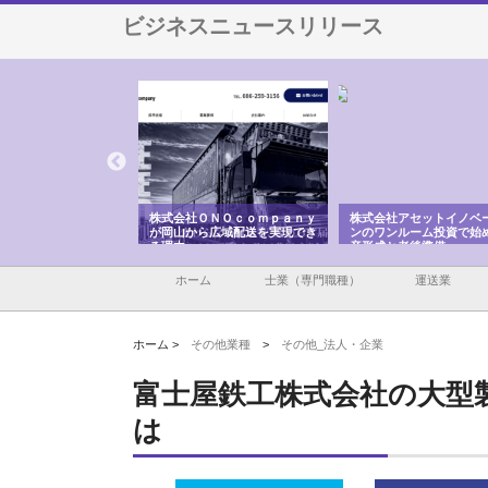
ビジネスニュースリリース
ＯＮＯｃｏｍｐａｎｙ
株式会社アセットイノベーショ
庭楽株式会社が知多半島
ら広域配送を実現でき
ンのワンルーム投資で始める資
と名古屋で叶える理想の
産形成と老後準備
間
ホーム
士業（専門職種）
運送業
ホーム >
その他業種
>
その他_法人・企業
富士屋鉄工株式会社の大型
は