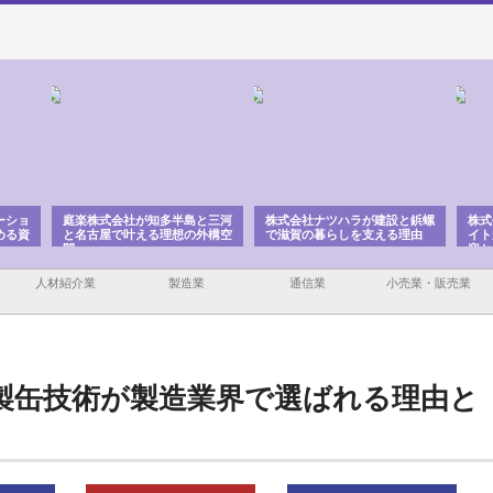
と三河
株式会社ナツハラが建設と鋲螺
株式会社メタルエースの企業サ
株式
外構空
で滋賀の暮らしを支える理由
イトが提供する充実した情報内
みを
容とは
人材紹介業
製造業
通信業
小売業・販売業
製缶技術が製造業界で選ばれる理由と