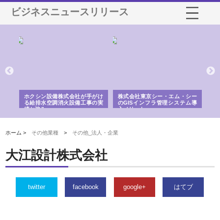
ビジネスニュースリリース
る舗
ホクシン設備株式会社が手がけ
株式会社東京シー・エム・シー
株
る給排水空調消火設備工事の実
のGISインフラ管理システム導
か
績と強み
入メリット
由
ホーム >
その他業種
>
その他_法人・企業
大江設計株式会社
twitter
facebook
google+
はてブ