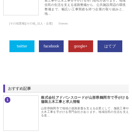
装工事や土木工事を手がける専門会社があります。地域
住民の生活を支える道路整備から、公共施設周辺の環境
整備まで、幅広い工事実績を持つ企業の取り組みと、
地…
[その他業種][その他_法人・企業]
0views
twitter
facebook
google+
はてブ
おすすめ記事
株式会社アドバンスロードが山形県鶴岡市で手がける
1
舗装土木工事と求人情報
山形県鶴岡市で地域の道路基盤を支える企業として、舗装工事や
土木工事を手がける専門会社があります。地域住民の生活を支え
る道…