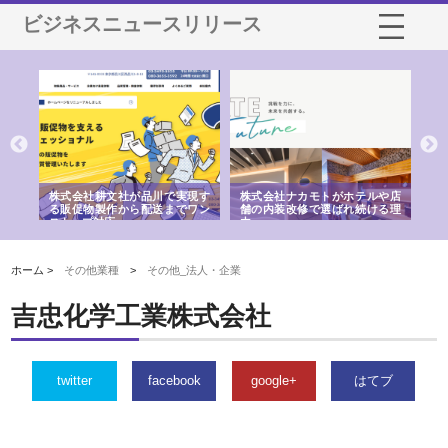
ビジネスニュースリリース
ノー
株式会社耕文社が品川で実現す
株式会社ナカモトがホテルや店
株
の専
る販促物製作から配送までワン
舗の内装改修で選ばれ続ける理
れ
ストップ対応
由
強
ホーム >
その他業種
>
その他_法人・企業
吉忠化学工業株式会社
twitter
facebook
google+
はてブ