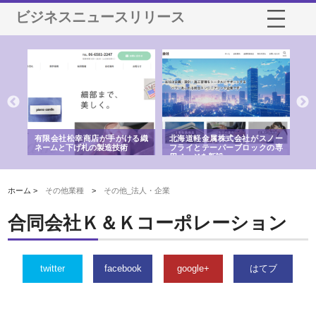
ビジネスニュースリリース
多摩
有限会社松幸商店が手がける織
北海道軽金属株式会社がスノー
株
工事
ネームと下げ札の製造技術
フライとテーパーブロックの専
る
用ページを新設
ス
ホーム >
その他業種
>
その他_法人・企業
合同会社Ｋ＆Ｋコーポレーション
twitter
facebook
google+
はてブ