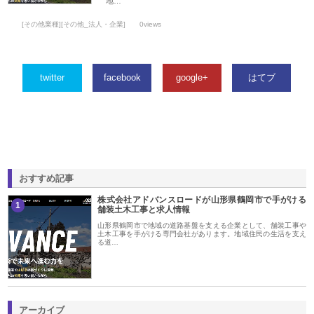
地…
[その他業種][その他_法人・企業]
0views
twitter
facebook
google+
はてブ
おすすめ記事
株式会社アドバンスロードが山形県鶴岡市で手がける
1
舗装土木工事と求人情報
山形県鶴岡市で地域の道路基盤を支える企業として、舗装工事や
土木工事を手がける専門会社があります。地域住民の生活を支え
る道…
アーカイブ