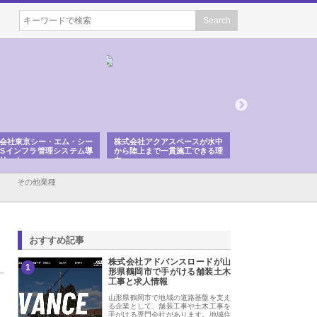
ー・エム・シー
株式会社アクアスペースが水中
株式会社地盤調査事務所が選ば
ラ管理システム導
から陸上まで一貫施工できる理
れ続ける理由と建設コンサルの
由
強み
その他業種
おすすめ記事
株式会社アドバンスロードが山
1
形県鶴岡市で手がける舗装土木
工事と求人情報
山形県鶴岡市で地域の道路基盤を支え
る企業として、舗装工事や土木工事を
手がける専門会社があります。地域住