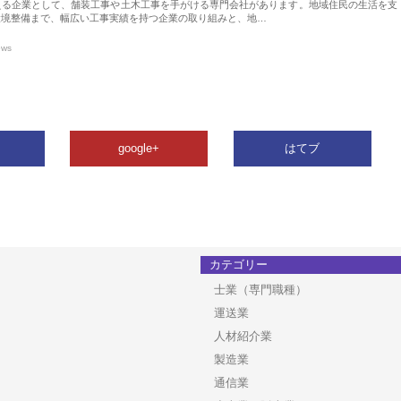
える企業として、舗装工事や土木工事を手がける専門会社があります。地域住民の生活を支
環境整備まで、幅広い工事実績を持つ企業の取り組みと、地…
ews
google+
はてブ
カテゴリー
士業（専門職種）
運送業
人材紹介業
製造業
通信業