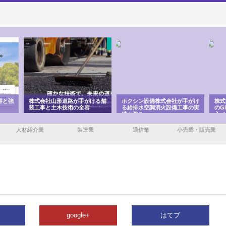
株式会社山形道路が手がける舗
ホクシン設備株式会社が手がけ
株式会社東京シ
装工事と土木技術の全容
る給排水空調消火設備工事の実
のGISインフ
績と強み
入メリット
人材紹介業
製造業
通信業
小売業・販売業
google+
はてブ