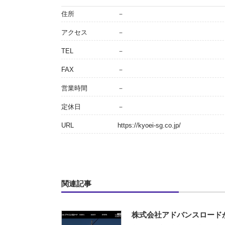
住所
－
アクセス
－
TEL
－
FAX
－
営業時間
－
定休日
－
URL
https://kyoei-sg.co.jp/
関連記事
株式会社アドバンスロード