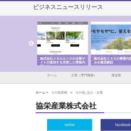
ビジネスニュースリリース
建設と鋲螺
株式会社メタルエースの企業サ
株式会社ＣＳＡの事業内容と強
える理由
イトが提供する充実した情報内
みを徹底解説
容とは
ホーム
士業（専門職種）
運送業
ホーム >
その他業種
>
その他_法人・企業
協栄産業株式会社
twitter
facebook