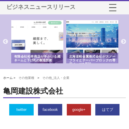
ビジネスニュースリリース
多摩
有限会社松幸商店が手がける織
北海道軽金属株式会社がスノー
株
工事
ネームと下げ札の製造技術
フライとテーパーブロックの専
る
用ページを新設
ス
ホーム >
その他業種
>
その他_法人・企業
亀岡建設株式会社
twitter
facebook
google+
はてブ