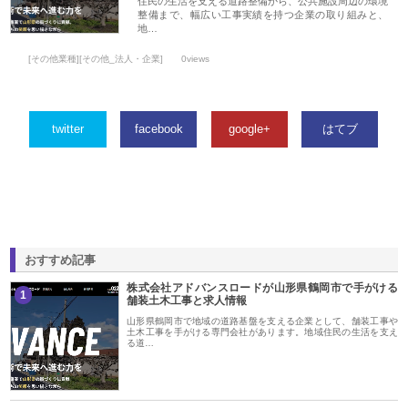
住民の生活を支える道路整備から、公共施設周辺の環境
整備まで、幅広い工事実績を持つ企業の取り組みと、
地…
[その他業種][その他_法人・企業]
0views
twitter
facebook
google+
はてブ
おすすめ記事
株式会社アドバンスロードが山形県鶴岡市で手がける
1
舗装土木工事と求人情報
山形県鶴岡市で地域の道路基盤を支える企業として、舗装工事や
土木工事を手がける専門会社があります。地域住民の生活を支え
る道…