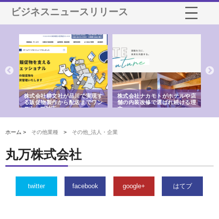
ビジネスニュースリリース
ノー
株式会社耕文社が品川で実現す
株式会社ナカモトがホテルや店
株
の専
る販促物製作から配送までワン
舗の内装改修で選ばれ続ける理
れ
ストップ対応
由
強
ホーム >
その他業種
>
その他_法人・企業
丸万株式会社
twitter
facebook
google+
はてブ