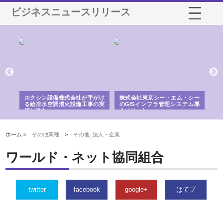
ビジネスニュースリリース
る舗
ホクシン設備株式会社が手がけ
株式会社東京シー・エム・シー
株
る給排水空調消火設備工事の実
のGISインフラ管理システム導
か
績と強み
入メリット
由
ホーム >
その他業種
>
その他_法人・企業
ワールド・ネット協同組合
twitter
facebook
google+
はてブ