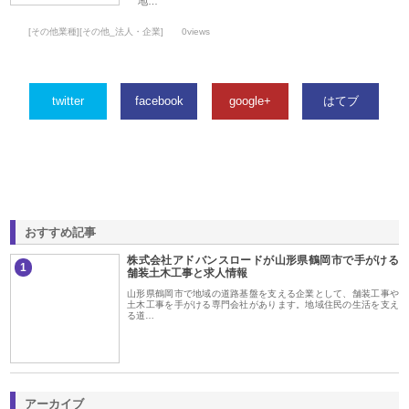
地…
[その他業種][その他_法人・企業]
0views
twitter
facebook
google+
はてブ
おすすめ記事
株式会社アドバンスロードが山形県鶴岡市で手がける
1
舗装土木工事と求人情報
山形県鶴岡市で地域の道路基盤を支える企業として、舗装工事や
土木工事を手がける専門会社があります。地域住民の生活を支え
る道…
アーカイブ