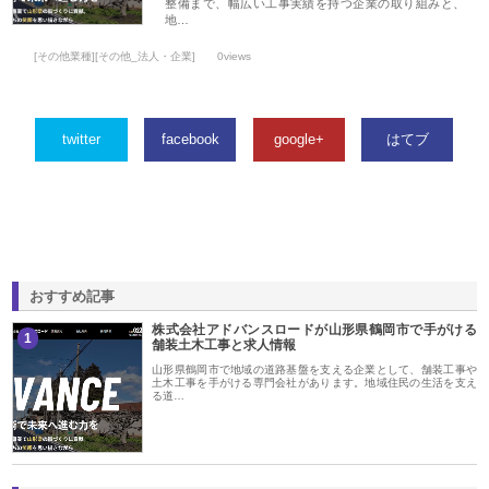
整備まで、幅広い工事実績を持つ企業の取り組みと、
地…
[その他業種][その他_法人・企業]
0views
twitter
facebook
google+
はてブ
おすすめ記事
株式会社アドバンスロードが山形県鶴岡市で手がける
1
舗装土木工事と求人情報
山形県鶴岡市で地域の道路基盤を支える企業として、舗装工事や
土木工事を手がける専門会社があります。地域住民の生活を支え
る道…