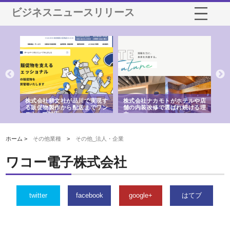
ビジネスニュースリリース
ノー
株式会社耕文社が品川で実現す
株式会社ナカモトがホテルや店
株
の専
る販促物製作から配送までワン
舗の内装改修で選ばれ続ける理
れ
ストップ対応
由
強
ホーム >
その他業種
>
その他_法人・企業
ワコー電子株式会社
twitter
facebook
google+
はてブ