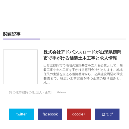
関連記事
株式会社アドバンスロードが山形県鶴岡
市で手がける舗装土木工事と求人情報
山形県鶴岡市で地域の道路基盤を支える企業として、舗
装工事や土木工事を手がける専門会社があります。地域
住民の生活を支える道路整備から、公共施設周辺の環境
整備まで、幅広い工事実績を持つ企業の取り組みと、
地…
[その他業種][その他_法人・企業]
0views
twitter
facebook
google+
はてブ