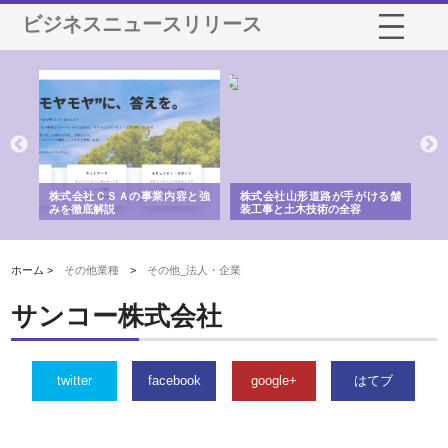
ビジネスニュースリリース
業サ
株式会社ＣＳＡの事業内容と強
株式会社山形道路が手がける舗
ホ
報内
みを徹底解説
装工事と土木技術の全容
る
績
ホーム >
その他業種
>
その他_法人・企業
サンコー株式会社
twitter
facebook
google+
はてブ