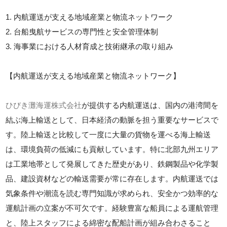
1. 内航運送が支える地域産業と物流ネットワーク
2. 台船曳航サービスの専門性と安全管理体制
3. 海事業における人材育成と技術継承の取り組み
【内航運送が支える地域産業と物流ネットワーク】
ひびき灘海運株式会社
が提供する内航運送は、国内の港湾間を
結ぶ海上輸送として、日本経済の動脈を担う重要なサービスで
す。陸上輸送と比較して一度に大量の貨物を運べる海上輸送
は、環境負荷の低減にも貢献しています。特に北部九州エリア
は工業地帯として発展してきた歴史があり、鉄鋼製品や化学製
品、建設資材などの輸送需要が常に存在します。内航運送では
気象条件や潮流を読む専門知識が求められ、安全かつ効率的な
運航計画の立案が不可欠です。経験豊富な船員による運航管理
と、陸上スタッフによる綿密な配船計画が組み合わさること