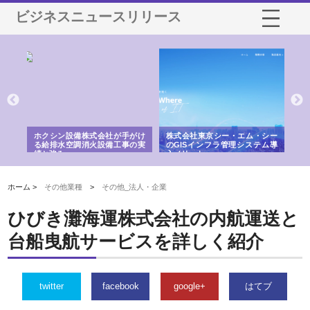
ビジネスニュースリリース
がけ
株式会社東京シー・エム・シー
株式会社アクアスペースが水中
株
の実
のGISインフラ管理システム導
から陸上まで一貫施工できる理
れ
入メリット
由
強み
ホーム >
その他業種
>
その他_法人・企業
ひびき灘海運株式会社の内航運送と
台船曳航サービスを詳しく紹介
twitter
facebook
google+
はてブ