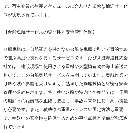
で、荷主企業の生産スケジュールに合わせた柔軟な輸送サービ
スが実現されています。
【台船曳航サービスの専門性と安全管理体制】
台船曳航は、自航能力を持たない台船を曳船で引いて目的地ま
で運ぶ高度な技術を要するサービスです。ひびき灘海運株式会
社では、建設現場で使用される重機や大型構造物の海上輸送に
おいて、この台船曳航サービスを展開しています。曳航作業で
は風や波の影響を受けやすく、熟練した操船技術と綿密な安全
管理が求められます。特に狭い水路や港内での曳航では、周囲
の船舶との距離感を正確に把握し、事故を未然に防ぐ高い技量
が必要です。また、積載物の重量バランスや固定方法も重要
で、輸送中の安全性を確保するための事前点検と準備が徹底さ
れています。