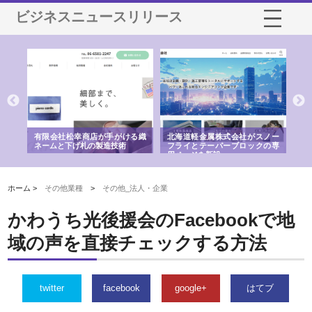
ビジネスニュースリリース
多摩
有限会社松幸商店が手がける織
北海道軽金属株式会社がスノー
株
工事
ネームと下げ札の製造技術
フライとテーパーブロックの専
る
用ページを新設
ス
ホーム >
その他業種
>
その他_法人・企業
かわうち光後援会のFacebookで地
域の声を直接チェックする方法
twitter
facebook
google+
はてブ