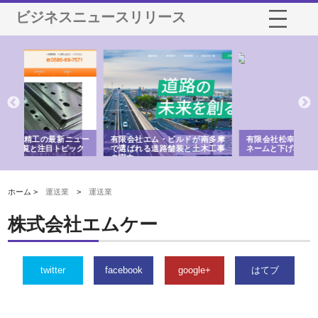
ビジネスニュースリリース
南多摩
有限会社松幸商店が手がける織
北海道軽金属株式会社がスノー
木工事
ネームと下げ札の製造技術
フライとテーパーブロックの専
用ページを新設
ス
ホーム >
運送業
>
運送業
株式会社エムケー
twitter
facebook
google+
はてブ