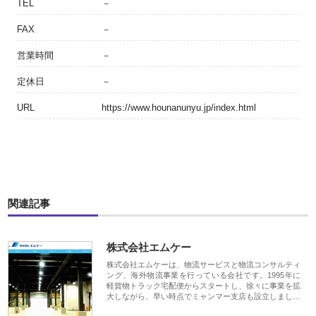
TEL
－
FAX
－
営業時間
－
定休日
－
URL
https://www.hounanunyu.jp/index.html
関連記事
株式会社エムケー
株式会社エムケーは、物流サービスと物流コンサルティ
ング、海外物流事業を行っている会社です。1995年に
軽貨物トラック宅配便からスタートし、徐々に事業を拡
大しながら、早い時点でミャンマー支店も設立しまし…