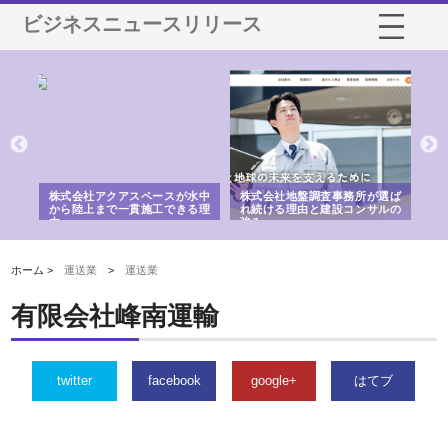
ビジネスニュースリリース
シー
株式会社アクアスペースが水中
株式会社地盤調査事務所が選ば
株
ム導
から陸上まで一貫施工できる理
れ続ける理由と建設コンサルの
ス
由
強み
ホーム >
運送業
>
運送業
有限会社峰南運輸
twitter
facebook
google+
はてブ