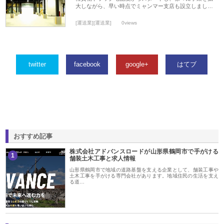
大しながら、早い時点でミャンマー支店も設立しまし…
[運送業][運送業]
0views
twitter
facebook
google+
はてブ
おすすめ記事
株式会社アドバンスロードが山形県鶴岡市で手がける
1
舗装土木工事と求人情報
山形県鶴岡市で地域の道路基盤を支える企業として、舗装工事や
土木工事を手がける専門会社があります。地域住民の生活を支え
る道…