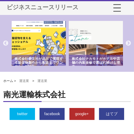
ビジネスニュースリリース
ノー
株式会社耕文社が品川で実現す
株式会社ナカモトがホテルや店
株
の専
る販促物製作から配送までワン
舗の内装改修で選ばれ続ける理
れ
ストップ対応
由
強
ホーム >
運送業
>
運送業
南光運輸株式会社
twitter
facebook
google+
はてブ