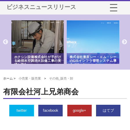
ビジネスニュースリリース
る舗
ホクシン設備株式会社が手がけ
株式会社東京シー・エム・シー
株
る給排水空調消火設備工事の実
のGISインフラ管理システム導
か
績と強み
入メリット
由
ホーム >
小売業・販売業
>
その他_販売・卸
有限会社河上兄弟商会
twitter
facebook
google+
はてブ