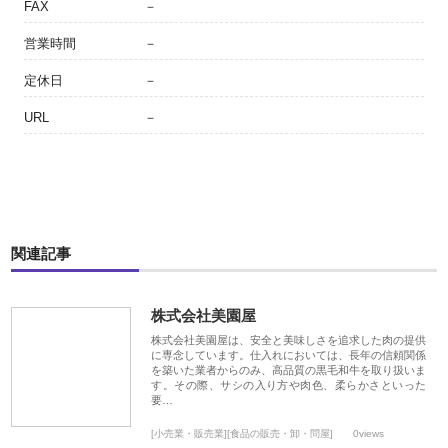
FAX
－
営業時間
－
定休日
－
URL
－
関連記事
株式会社美園屋
株式会社美園屋は、安全と美味しさを追求した肉の提供
に専念しています。仕入れにおいては、長年の信頼関係
を築いた業者からのみ、高品質の黒毛和牛を取り扱いま
す。その際、サシの入り方や肉色、柔らかさといった
要…
[小売業・販売業][食品の販売・卸・問屋]
0views