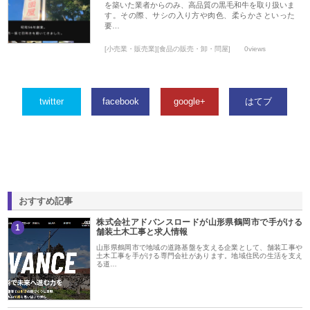
を築いた業者からのみ、高品質の黒毛和牛を取り扱いま
す。その際、サシの入り方や肉色、柔らかさといった
要…
[小売業・販売業][食品の販売・卸・問屋]
0views
twitter
facebook
google+
はてブ
おすすめ記事
株式会社アドバンスロードが山形県鶴岡市で手がける
1
舗装土木工事と求人情報
山形県鶴岡市で地域の道路基盤を支える企業として、舗装工事や
土木工事を手がける専門会社があります。地域住民の生活を支え
る道…