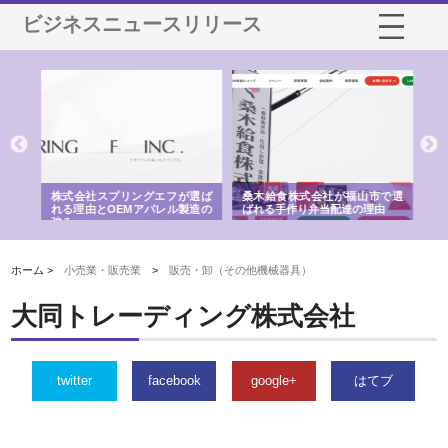
ビジネスニュースリリース
や店
株式会社スプリングエフが選ば
桑木給食株式会社が福山市で選
株
る理
れる理由とOEMアパレル製造の
ばれる手作り弁当配達の理由
れ
強み
ホーム >
小売業・販売業
>
販売・卸（その他機械器具）
大同トレーディング株式会社
twitter
facebook
google+
はてブ