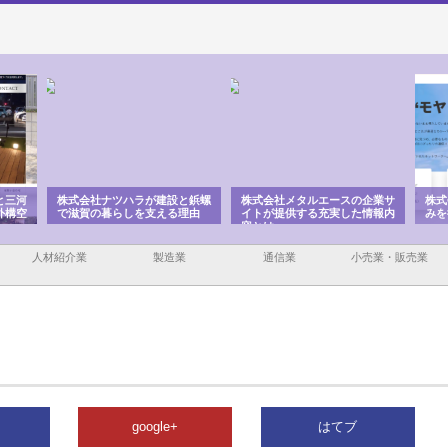
と三河
株式会社ナツハラが建設と鋲螺
株式会社メタルエースの企業サ
株式
外構空
で滋賀の暮らしを支える理由
イトが提供する充実した情報内
みを
容とは
人材紹介業
製造業
通信業
小売業・販売業
google+
はてブ