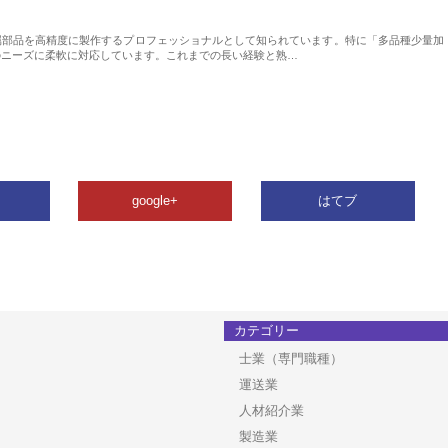
属部品を高精度に製作するプロフェッショナルとして知られています。特に「多品種少量加
のニーズに柔軟に対応しています。これまでの長い経験と熟…
google+
はてブ
カテゴリー
士業（専門職種）
運送業
人材紹介業
製造業