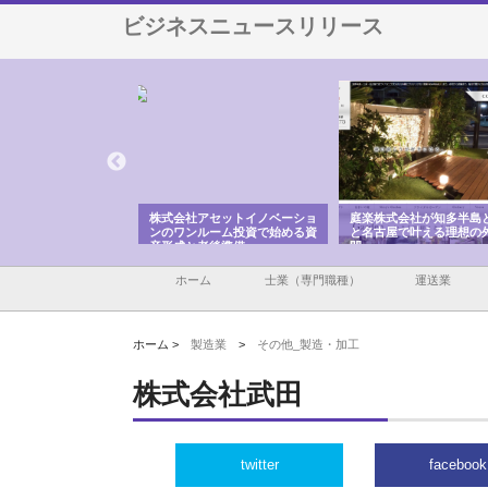
ビジネスニュースリリース
ＯＮＯｃｏｍｐａｎｙ
株式会社アセットイノベーショ
庭楽株式会社が知多半島
ら広域配送を実現でき
ンのワンルーム投資で始める資
と名古屋で叶える理想の
産形成と老後準備
間
ホーム
士業（専門職種）
運送業
ホーム >
製造業
>
その他_製造・加工
株式会社武田
twitter
facebook