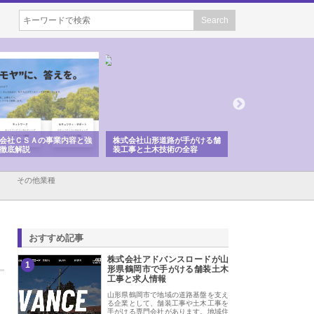
会社ＣＳＡの事業内容と強
株式会社山形道路が手がける舗
ホクシン設備株式会
徹底解説
装工事と土木技術の全容
る給排水空調消火設
績と強み
その他業種
おすすめ記事
株式会社アドバンスロードが山
1
形県鶴岡市で手がける舗装土木
工事と求人情報
山形県鶴岡市で地域の道路基盤を支え
る企業として、舗装工事や土木工事を
手がける専門会社があります。地域住