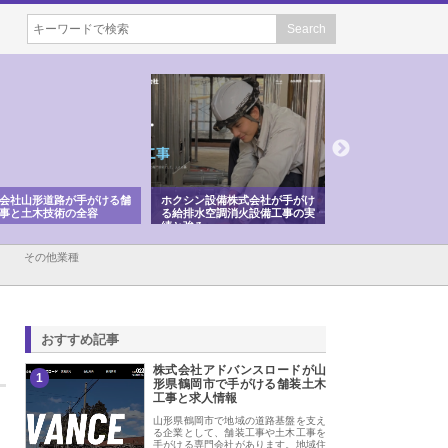
会社山形道路が手がける舗
ホクシン設備株式会社が手がけ
株式会社東京シー・
事と土木技術の全容
る給排水空調消火設備工事の実
のGISインフラ管理
績と強み
入メリット
その他業種
おすすめ記事
株式会社アドバンスロードが山
1
形県鶴岡市で手がける舗装土木
工事と求人情報
山形県鶴岡市で地域の道路基盤を支え
る企業として、舗装工事や土木工事を
手がける専門会社があります。地域住