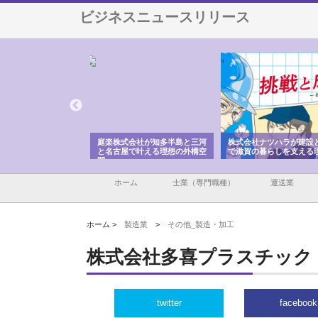
ビジネスニュースリリース
アセットイノベーショ
庭楽株式会社が知多半島と三河
株式会社ナツハラが建設
ルーム投資で始める資
と名古屋で叶える理想の外構空
で滋賀の暮らしを支える
老後準備
間
ホーム
士業（専門職種）
運送業
ホーム >
製造業
>
その他_製造・加工
株式会社多喜プラスチック
twitter
facebook