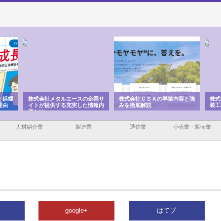
と鋲螺
株式会社メタルエースの企業サ
株式会社ＣＳＡの事業内容と強
株式
理由
イトが提供する充実した情報内
みを徹底解説
装工
容とは
人材紹介業
製造業
通信業
小売業・販売業
google+
はてブ