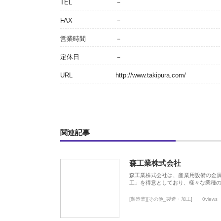
TEL
－
FAX
－
営業時間
－
定休日
－
URL
http://www.takipura.com/
関連記事
森工業株式会社
森工業株式会社は、産業用設備の金
工」を得意としており、様々な業種
[製造業][その他_製造・加工]
0views