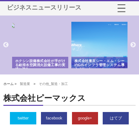
ビジネスニュースリリース
る舗
ホクシン設備株式会社が手がけ
株式会社東京シー・エム・シー
株
る給排水空調消火設備工事の実
のGISインフラ管理システム導
か
績と強み
入メリット
由
ホーム >
製造業
>
その他_製造・加工
株式会社ピーマックス
twitter
facebook
google+
はてブ