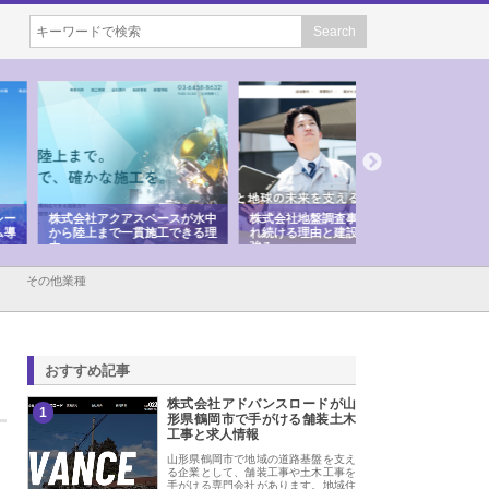
会社アクアスペースが水中
株式会社地盤調査事務所が選ば
株式会社名神精工の
陸上まで一貫施工できる理
れ続ける理由と建設コンサルの
スリリース一覧と注
強み
その他業種
おすすめ記事
株式会社アドバンスロードが山
1
形県鶴岡市で手がける舗装土木
工事と求人情報
山形県鶴岡市で地域の道路基盤を支え
る企業として、舗装工事や土木工事を
手がける専門会社があります。地域住