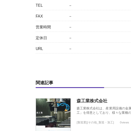
TEL
－
FAX
－
営業時間
－
定休日
－
URL
－
関連記事
森工業株式会社
森工業株式会社は、産業用設備の金
工」を得意としており、様々な業種
[製造業][その他_製造・加工]
0views