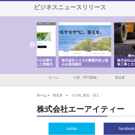
ビジネスニュースリリース
メタルエースの企業サ
株式会社ＣＳＡの事業内容と強
株式会社山形道路が手が
供する充実した情報内
みを徹底解説
装工事と土木技術の全容
ホーム
士業（専門職種）
運送業
ホーム >
製造業
>
その他_製造・加工
株式会社エーアイティー
twitter
facebook