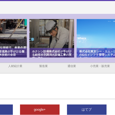
ける舗
ホクシン設備株式会社が手がけ
株式会社東京シー・エム・シー
株式
る給排水空調消火設備工事の実
のGISインフラ管理システム導
から
績と強み
入メリット
由
人材紹介業
製造業
通信業
小売業・販売業
google+
はてブ