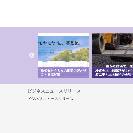
メタルエースの企業サ
株式会社ＣＳＡの事業内容と強
株式会社山形道路が手が
供する充実した情報内
みを徹底解説
装工事と土木技術の全容
ビジネスニュースリリース
ビジネスニュースリリース