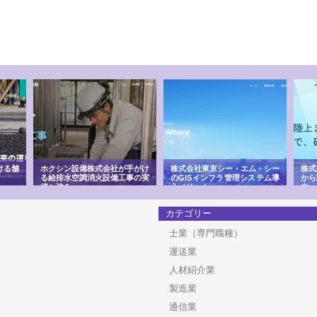
ける舗
ホクシン設備株式会社が手がけ
株式会社東京シー・エム・シー
株式
る給排水空調消火設備工事の実
のGISインフラ管理システム導
から
績と強み
入メリット
由
カテゴリー
士業（専門職種）
運送業
人材紹介業
製造業
通信業