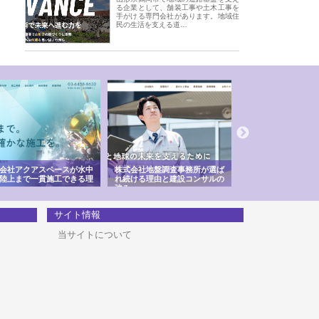
る企業として、舗装工事や土木工事を
手がける専門会社があります。地域住
民の生活を支える道…
会社アクアスペースが水中
株式会社地盤調査事務所が選ば
株式会社名神精工の
陸上まで一貫施工できる理
れ続ける理由と建設コンサルの
スリリース一覧と注
強み
サイト情報
当サイトについて