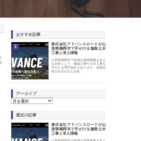
おすすめ記事
株式会社アドバンスロードが山
1
形県鶴岡市で手がける舗装土木
工事と求人情報
で
山形県鶴岡市で地域の道路基盤を支え
架
る企業として、舗装工事や土木工事を
手がける専門会社があります。地域住
民の生活を支える道…
アーカイブ
最近の記事
株式会社アドバンスロードが山
形県鶴岡市で手がける舗装土木
工事と求人情報
山形県鶴岡市で地域の道路基盤を支え