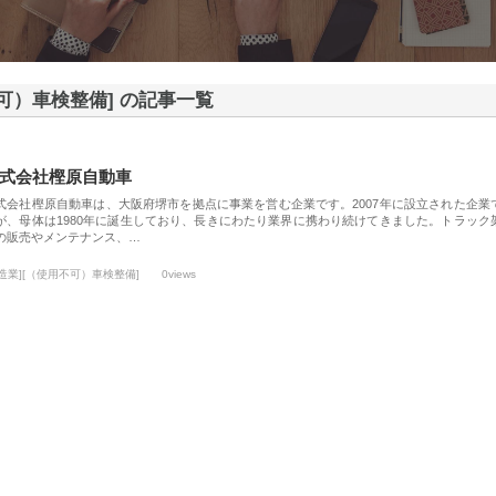
不可）車検整備] の記事一覧
式会社樫原自動車
式会社樫原自動車は、大阪府堺市を拠点に事業を営む企業です。2007年に設立された企業
が、母体は1980年に誕生しており、長きにわたり業界に携わり続けてきました。トラック
の販売やメンテナンス、…
製造業][（使用不可）車検整備]
0views