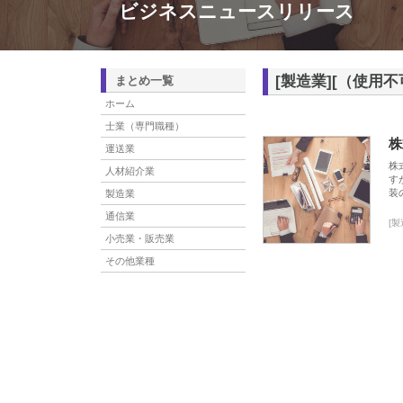
ビジネスニュースリリース
[製造業][（使用
まとめ一覧
ホーム
士業（専門職種）
株
運送業
株
人材紹介業
す
装
製造業
通信業
[
小売業・販売業
その他業種