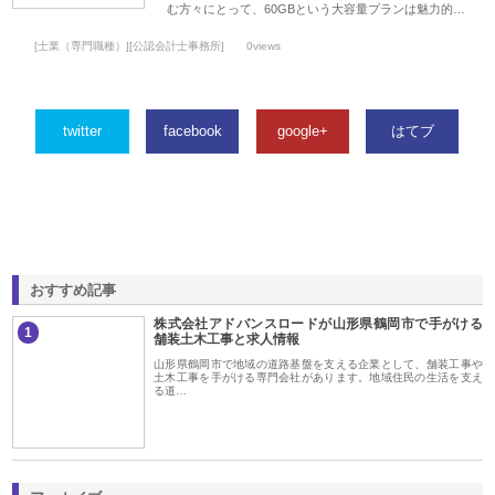
む方々にとって、60GBという大容量プランは魅力的…
[士業（専門職種）][公認会計士事務所]
0views
twitter
facebook
google+
はてブ
おすすめ記事
株式会社アドバンスロードが山形県鶴岡市で手がける
1
舗装土木工事と求人情報
山形県鶴岡市で地域の道路基盤を支える企業として、舗装工事や
土木工事を手がける専門会社があります。地域住民の生活を支え
る道…