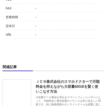
FAX
－
営業時間
－
定休日
－
URL
－
関連記事
ＪＣＮ株式会社のスマホドクターで月額
料金を抑えながら大容量60GBを賢く使
いこなす方法
大容量データ通信を求めるスマートフォンユーザーにと
って、月額料金と通信容量のバランスは常に悩ましい問
題です。特に動画視聴やオンラインゲームを頻繁に楽し