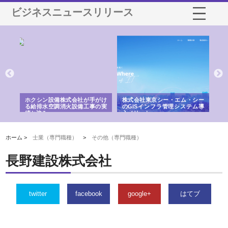
ビジネスニュースリリース
る舗
ホクシン設備株式会社が手がけ
株式会社東京シー・エム・シー
株
る給排水空調消火設備工事の実
のGISインフラ管理システム導
か
績と強み
入メリット
由
ホーム >
士業（専門職種）
>
その他（専門職種）
長野建設株式会社
twitter
facebook
google+
はてブ