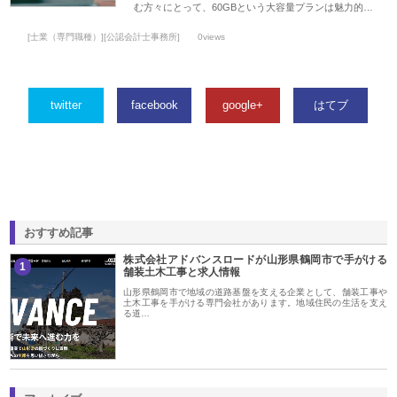
む方々にとって、60GBという大容量プランは魅力的…
[士業（専門職種）][公認会計士事務所]
0views
twitter
facebook
google+
はてブ
おすすめ記事
株式会社アドバンスロードが山形県鶴岡市で手がける
1
舗装土木工事と求人情報
山形県鶴岡市で地域の道路基盤を支える企業として、舗装工事や
土木工事を手がける専門会社があります。地域住民の生活を支え
る道…