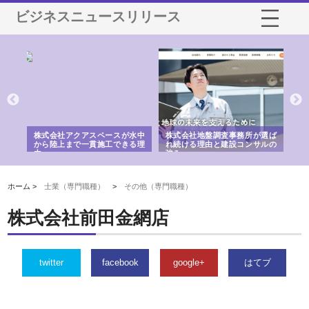
ビジネスニュースリリース
シー
株式会社アクアスペースが水中
株式会社地盤調査事務所が選ば
株
ム導
から陸上まで一貫施工できる理
れ続ける理由と建設コンサルの
ス
由
強み
ホーム >
士業（専門職種）
>
その他（専門職種）
株式会社前田金網店
twitter
facebook
google+
はてブ